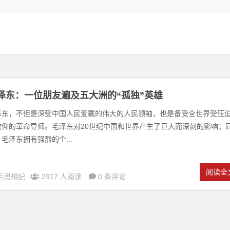
泽东：一位朋友遍及五大洲的“孤独”英雄
泽东，不但是深受中国人民爱戴的伟大的人民领袖，也是备受全世界受压
敬仰的革命导师。毛泽东对20世纪中国和世界产生了巨大而深刻的影响；
毛泽东拥有强烈的个...
阅读全
毛思想纪
2917 人阅读
0 条评论