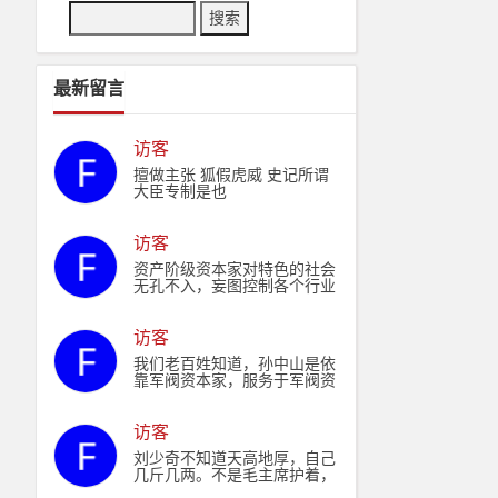
最新留言
访客
擅做主张 狐假虎威 史记所谓
大臣专制是也
访客
资产阶级资本家对特色的社会
无孔不入，妄图控制各个行业
资本，制衡驾驭政权，最后消
灭现政。
访客
我们老百姓知道，孙中山是依
靠军阀资本家，服务于军阀资
本家。毛主席是依靠人民，服
务于人民。
访客
刘少奇不知道天高地厚，自己
几斤几两。不是毛主席护着，
仅凭他的资历和能力能当上国