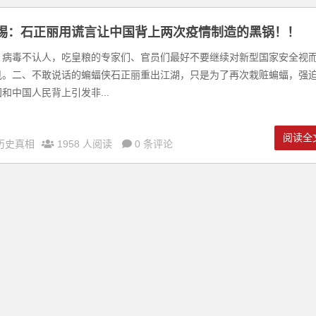
惕：石正丽用谎言让中国背上两次疫情制造的黑锅！！
、病毒不认人，吃皇粮的专家们、官员们最好不要继续对新型国家安全视
见。二、不敢说话的蝙蝠侠石正丽重出江湖，只是为了再次栽赃蝙蝠，强
和中国人民背上引发非...
阅读全
历史真相
1958 人阅读
0 条评论