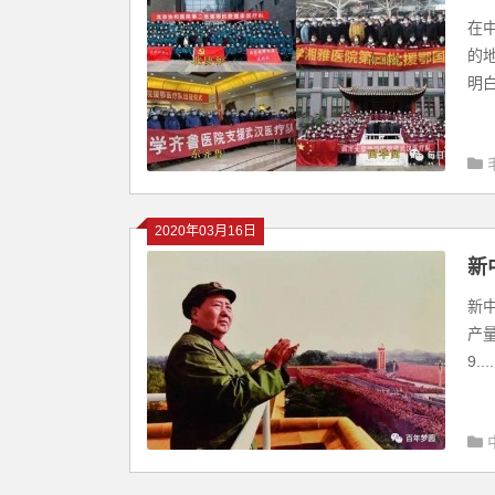
在
的
明白
2020年03月16日
新
新
产量
9....