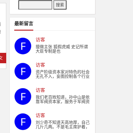
最新留言
而
迫
访客
擅做主张 狐假虎威 史记所谓
大臣专制是也
文
访客
资产阶级资本家对特色的社会
无孔不入，妄图控制各个行业
资本，制衡驾驭政权，最后消
灭现政。
访客
我们老百姓知道，孙中山是依
靠军阀资本家，服务于军阀资
本家。毛主席是依靠人民，服
务于人民。
访客
刘少奇不知道天高地厚，自己
几斤几两。不是毛主席护着，
仅凭他的资历和能力能当上国