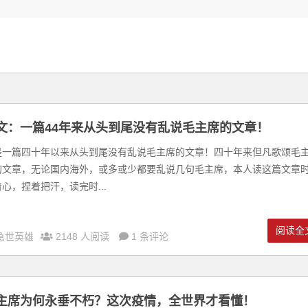
文：一篇44年来从头到尾没有乱说毛主席的文章！
是一篇四十年以来从头到尾没有乱说毛主席的文章！四十年来但凡歌颂毛
的文章，无论国内海外，或多或少都要乱说几句毛主席，本人读这篇文章
心，捏着把汗，读完时...
阅读全
急世英雄
2148 人阅读
1 条评论
主席为何永垂不朽？这次疫情，全世界才看懂！