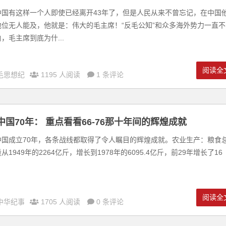
中国有这样一个人即使已经离开43年了，但是人民从来不曾忘记，在中国
地位无人能及，他就是：伟大的毛主席！“反毛公知”和众多海外势力一直不
，毛主席到底为什...
阅读全
毛思想纪
1195 人阅读
1 条评论
中国70年： 重点看看66-76那十年间的辉煌成就
中国成立70年，各条战线都取得了令人瞩目的辉煌成就。农业生产：粮食
从1949年的2264亿斤，增长到1978年的6095.4亿斤，前29年增长了16
阅读全
中华纪事
1705 人阅读
0 条评论