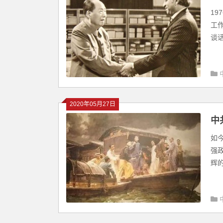
1
工
谈话
2020年05月27日
中
如
强
辉的