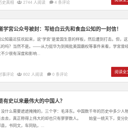
历史真相
2744 人阅读
4 条评论
道学宮公众号被封：写给白云先和食血公知的一封信！
国公知最近狂欢起来，说“学宫”是爱国生意的样板，然后遭到打击。但，这
真的吗？当然不是。——从力挺华为到揭批美国霸权等事件来看，学宮曾
不少很有深度和影响...
阅读全
时事评论
802 人阅读
0 条评论
是有史以来最伟大的中国人？
什么需要遮遮掩掩的，三个字：毛泽东。中国数千年的历史中多少人
来去去，真正称得上伟大的却也只有寥寥数人。 始皇一统天下，变分
县，书同文，车同轨，...