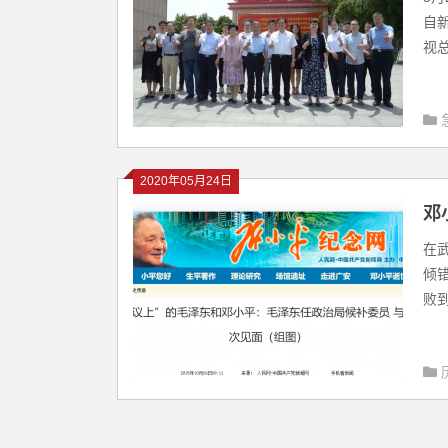
自
视总
2020年05月24日
邓
在
倾
败到