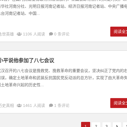
新华社河南分社、光明日报河南记者站、经济日报河南记者站、中央广播
台河南记者站、中国...
阅读全
急世英雄
1106 人阅读
0 条评论
小平说他参加了八七会议
武汉召开的八七会议是挽救党、挽救革命的重要会议，坚决纠正了党内的
错误，确定土地革命和武装反抗国民党反动派的总方针，实现了由大革命
土地革命兴起的历史性...
阅读全
历史真相
1461 人阅读
1 条评论
1
2
3