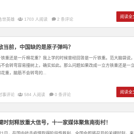
阅读全
急世英雄
1703 人阅读
2 条评论
敌当前，中国缺的是原子弹吗？
斤铁重还是一斤棉花重？我上学的时候曾经回答是一斤铁重。范大脑袋说
筋不会转弯容易撞树上，确实如此。那么问题如果改成一立方铁重还是一
花重，脑筋不会转弯的...
阅读全
时事评论
584 人阅读
0 条评论
键时刻释放重大信号，十一家媒体聚焦南街村！
月21日，在国内抗击疫情取得阶段性胜利、全国会即将召开的关键时刻，来