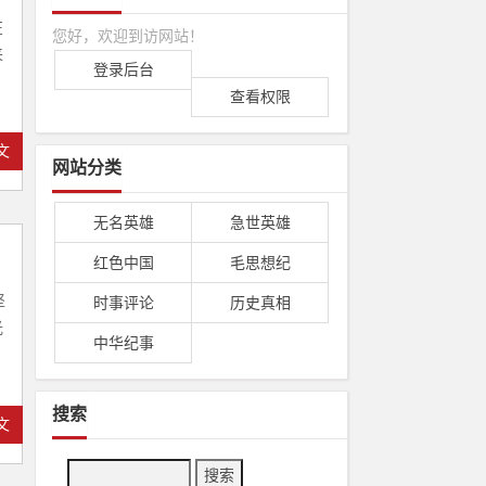
在
您好，欢迎到访网站！
来
登录后台
查看权限
文
网站分类
无名英雄
急世英雄
红色中国
毛思想纪
坚
时事评论
历史真相
光
中华纪事
搜索
文