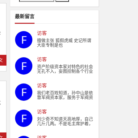
最新留言
去
访客
擅做主张 狐假虎威 史记所谓
大臣专制是也
访客
文
资产阶级资本家对特色的社会
无孔不入，妄图控制各个行业
资本，制衡驾驭政权，最后消
灭现政。
访客
我们老百姓知道，孙中山是依
靠军阀资本家，服务于军阀资
本家。毛主席是依靠人民，服
这
务于人民。
，
访客
刘少奇不知道天高地厚，自己
几斤几两。不是毛主席护着，
仅凭他的资历和能力能当上国
家主席吗。
文
访客