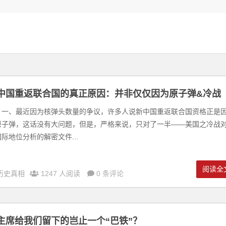
中国重返联合国的真正原因：并非仅仅因为原子弹&冷战
的中美贸易破冰，因文革而缔造！
、最近因为核弹头数量的争议，许多人说新中国重返联合国资格正是
原子弹，这话没有大问题，但是，严格来说，只对了一半——美国之冷战
际地位分析的解密文件...
阅读全
历史真相
1247 人阅读
0 条评论
主席给我们留下的岂止一个“巴铁”？