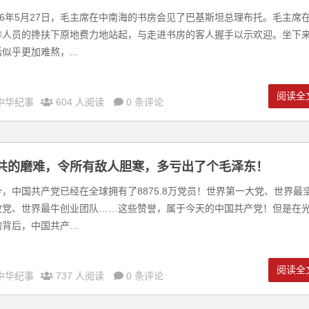
976年5月27日，毛主席在中南海的书房会见了巴基斯坦总理布托。毛主席
作人员的搀扶下原地费力地站起，与走进书房的客人握手以示欢迎。坐下
似乎更加难熬，...
阅读全
中华纪事
604 人阅读
0 条评论
共的磨难，令所有敌人胆寒，多亏出了个毛泽东！
今，中国共产党已经在全球拥有了8875.8万党员！世界第一大党、世界最
政党、世界最牛创业团队……这些赞誉，属于今天的中国共产党！但是在
背后，中国共产...
阅读全
中华纪事
737 人阅读
0 条评论