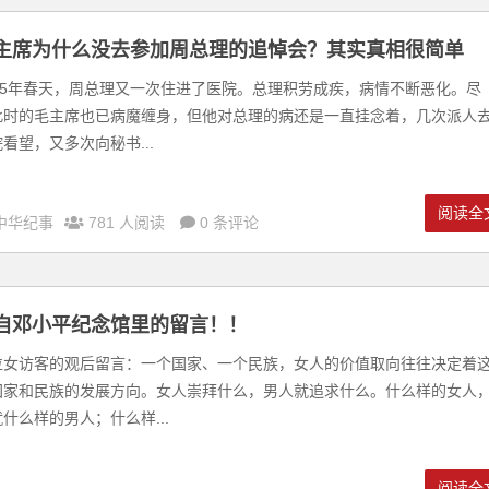
主席为什么没去参加周总理的追悼会？其实真相很简单
975年春天，周总理又一次住进了医院。总理积劳成疾，病情不断恶化。尽
此时的毛主席也已病魔缠身，但他对总理的病还是一直挂念着，几次派人
看望，又多次向秘书...
阅读全
中华纪事
781 人阅读
0 条评论
自邓小平纪念馆里的留言！！
位女访客的观后留言：一个国家、一个民族，女人的价值取向往往决定着
国家和民族的发展方向。女人崇拜什么，男人就追求什么。什么样的女人
什么样的男人；什么样...
阅读全